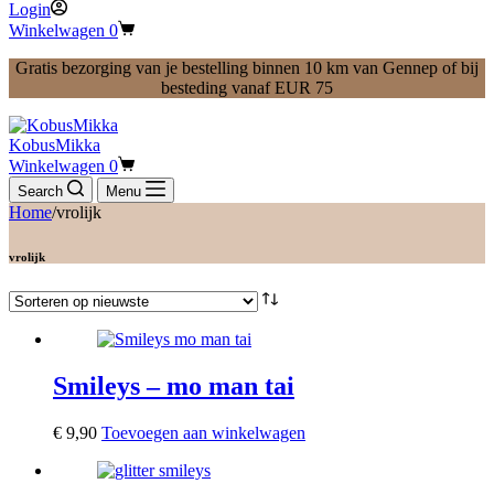
Login
Winkelwagen
0
Gratis bezorging van je bestelling binnen 10 km van Gennep of bij
besteding vanaf EUR 75
KobusMikka
Winkelwagen
0
Search
Menu
Home
/
vrolijk
vrolijk
Smileys – mo man tai
€
9,90
Toevoegen aan winkelwagen