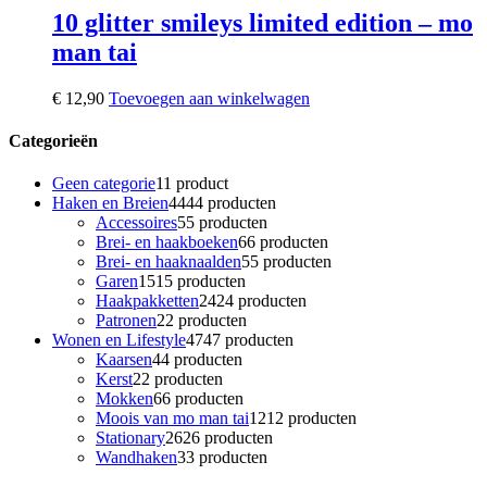
10 glitter smileys limited edition – mo
man tai
€
12,90
Toevoegen aan winkelwagen
Categorieën
Geen categorie
1
1 product
Haken en Breien
44
44 producten
Accessoires
5
5 producten
Brei- en haakboeken
6
6 producten
Brei- en haaknaalden
5
5 producten
Garen
15
15 producten
Haakpakketten
24
24 producten
Patronen
2
2 producten
Wonen en Lifestyle
47
47 producten
Kaarsen
4
4 producten
Kerst
2
2 producten
Mokken
6
6 producten
Moois van mo man tai
12
12 producten
Stationary
26
26 producten
Wandhaken
3
3 producten