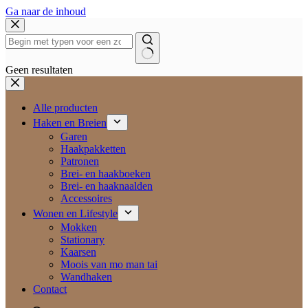
Ga naar de inhoud
Geen resultaten
Alle producten
Haken en Breien
Garen
Haakpakketten
Patronen
Brei- en haakboeken
Brei- en haaknaalden
Accessoires
Wonen en Lifestyle
Mokken
Stationary
Kaarsen
Moois van mo man tai
Wandhaken
Contact