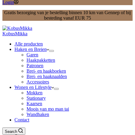
Login
Gratis bezorging van je bestelling binnen 10 km van Gennep of bij
besteding vanaf EUR 75
KobusMikka
Alle producten
Haken en Breien
Garen
Haakpakketten
Patronen
Brei- en haakboeken
Brei- en haaknaalden
Accessoires
Wonen en Lifestyle
Mokken
Stationary
Kaarsen
Moois van mo man tai
Wandhaken
Contact
Search