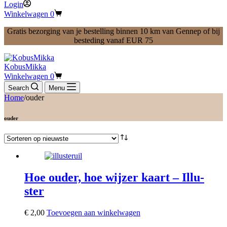
Login
Winkelwagen
0
Gratis bezorging van je bestelling binnen 10 km van Gennep of bij
besteding vanaf EUR 75
KobusMikka
Winkelwagen
0
Search
Menu
Home
/
ouder
ouder
Hoe ouder, hoe wijzer kaart – Illu-
ster
€
2,00
Toevoegen aan winkelwagen