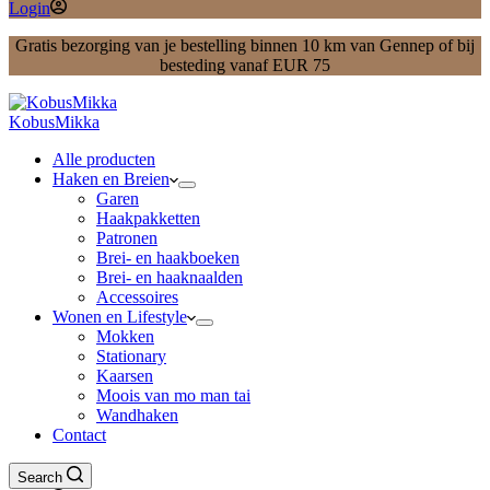
Login
Gratis bezorging van je bestelling binnen 10 km van Gennep of bij
besteding vanaf EUR 75
KobusMikka
Alle producten
Haken en Breien
Garen
Haakpakketten
Patronen
Brei- en haakboeken
Brei- en haaknaalden
Accessoires
Wonen en Lifestyle
Mokken
Stationary
Kaarsen
Moois van mo man tai
Wandhaken
Contact
Search