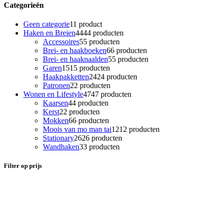
Categorieën
Geen categorie
1
1 product
Haken en Breien
44
44 producten
Accessoires
5
5 producten
Brei- en haakboeken
6
6 producten
Brei- en haaknaalden
5
5 producten
Garen
15
15 producten
Haakpakketten
24
24 producten
Patronen
2
2 producten
Wonen en Lifestyle
47
47 producten
Kaarsen
4
4 producten
Kerst
2
2 producten
Mokken
6
6 producten
Moois van mo man tai
12
12 producten
Stationary
26
26 producten
Wandhaken
3
3 producten
Filter op prijs