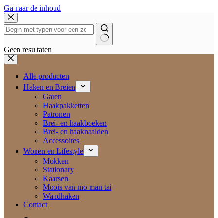
Ga naar de inhoud
Geen resultaten
Alle producten
Haken en Breien
Garen
Haakpakketten
Patronen
Brei- en haakboeken
Brei- en haaknaalden
Accessoires
Wonen en Lifestyle
Mokken
Stationary
Kaarsen
Moois van mo man tai
Wandhaken
Contact